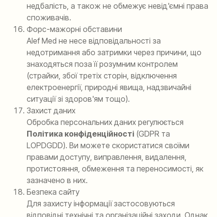
недбалість, а також не обмежує невід'ємні права
споживачів.
Форс-мажорні обставини
Alef Med не несе відповідальності за
недотримання або затримки через причини, що
знаходяться поза її розумним контролем
(страйки, збої третіх сторін, відключення
електроенергії, природні явища, надзвичайні
ситуації зі здоров'ям тощо).
Захист даних
Обробка персональних даних регулюється
Політика конфіденційності
(GDPR та
LOPDGDD). Ви можете скористатися своїми
правами доступу, виправлення, видалення,
протистояння, обмеження та переносимості, як
зазначено в них.
Безпека сайту
Для захисту інформації застосовуються
відповідні технічні та організаційні заходи. Однак