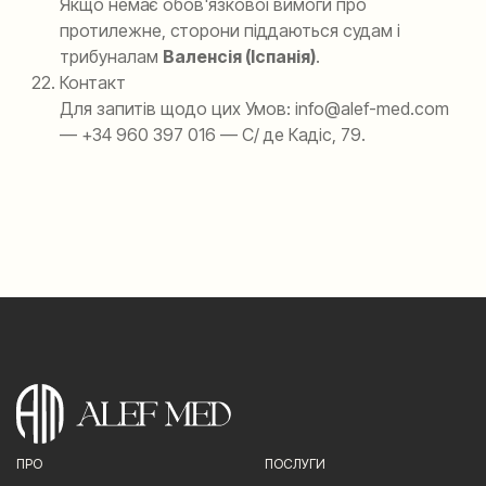
Якщо немає обов'язкової вимоги про
протилежне, сторони піддаються судам і
трибуналам
Валенсія (Іспанія)
.
Контакт
Для запитів щодо цих Умов: info@alef-med.com
— +34 960 397 016 — С/ де Кадіс, 79.
ПРО
ПОСЛУГИ