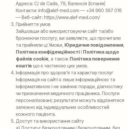
Адреса: C/ de Cadis, 79, Валенсія (Іспанія)
Контакти: info@alef-med.com — +34 960 397 016
— Веб-сайт: https://www.alef-med.com/
Прийняття умов
Зайшовши або використовуючи сайт та/або
бронюючи послугу, ви заявляєте, що прочитали
та прийняли ці Умови,
Юридичне повідомлення
,
Політика конфіденційності
І
Політика щодо
файлів cookie
, а також
Політика повернення
коштів
що є частиною цих умов.
Інформація про здоров'я та характер послуг
Інформація на сайті є лише інформаційною та
інформативною і не замінює поради, діагностику
чи призначення медичного працівника. Послуги
персоналізовані; результати можуть відрізнятися
залежно від індивідуальних особливостей
кожного пацієнта.
Доступ та використання сайту
a) Доступ є безкоштовним і безкоштовним, без