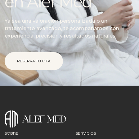
en Alef Med
Ya sea una valoración personalizada o un
tratamiento avanzado, te acompañamos con
experiencia, precisión y resultados naturales.
RESERVA TU CITA
SOBRE
SERVICIOS