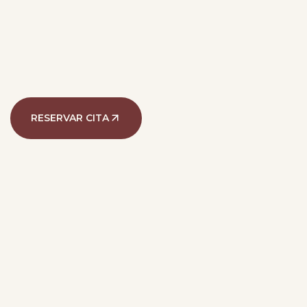
RESERVAR CITA
@alef.med
135k seguidores