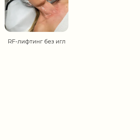
RF-лифтинг без игл
€96
160€
0
3
1
0
3
3
4
6
Días
Horas
Minutos
Segundos