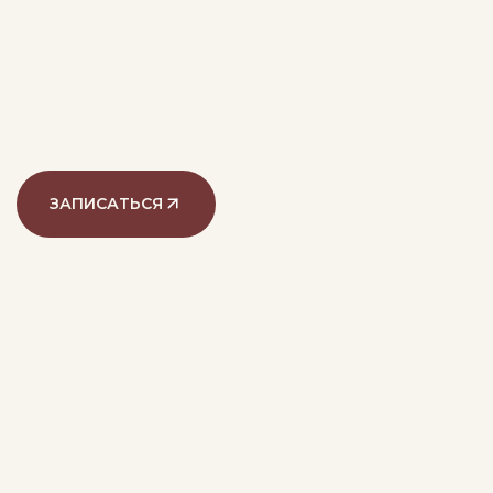
ЗАПИСАТЬСЯ
@alef.med
135 тыс. подписчиков