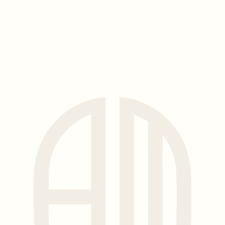
От качества общения с
нашими пациентами до
профессионализма
предоставляемой
медицинской помощи
Эти ценности лежат в основе всего, что мы
делаем. Каждое лечение направлено на то,
чтобы пациент ощущал внимание, заботу и
поддержку в безопасной и комфортной