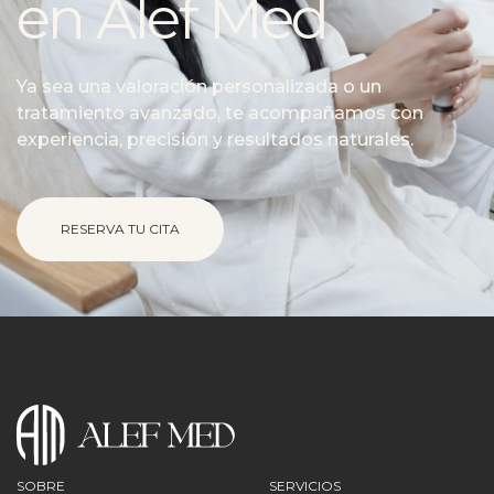
en Alef Med
Ya sea una valoración personalizada o un
tratamiento avanzado, te acompañamos con
experiencia, precisión y resultados naturales.
RESERVA TU CITA
SOBRE
SERVICIOS