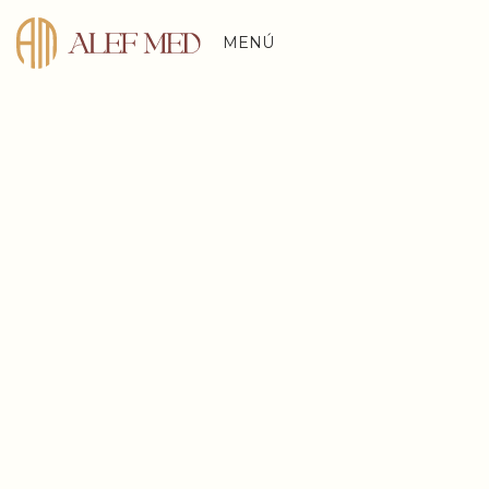
MENÚ
N