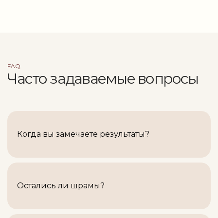
FAQ
Часто задаваемые вопросы
Когда вы замечаете результаты?
Результаты видны через 7-10 дней.
Максимальный эффект достигается в
течение 3-4 недель.
Остались ли шрамы?
Минимальный. В течение 1-2 дней