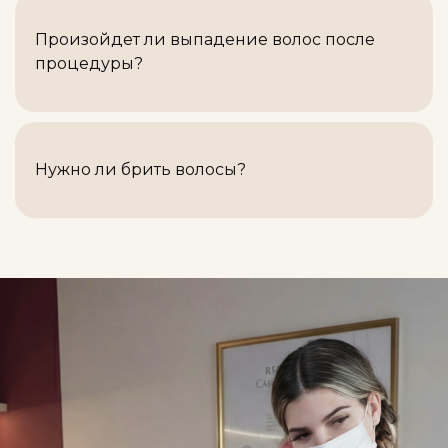
возможны покраснение и легкая
болезненность.
Произойдет ли выпадение волос после
процедуры?
Для получения стабильных результатов
рекомендуется курс из 3-5 сеансов с
интервалом в 3-4 недели.
Нужно ли брить волосы?
Для тех, кто ищет естественное
омоложение.
Для тех, кто хочет улучшить текстуру и
упругость кожи.
Для тех, у кого проблемы с пигментацией и
шрамы.
Для тех, кто предпочитает малоинвазивные
процедуры.