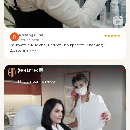
Rosangelina
Отзыв Google
Замечательные специалисты по красоте и велнесу.
Довольна ими.
@alef.med
135 тыс. подписчиков