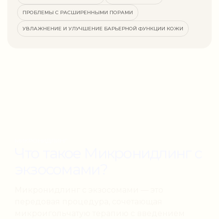
ПРОБЛЕМЫ С РАСШИРЕННЫМИ ПОРАМИ
УВЛАЖНЕНИЕ И УЛУЧШЕНИЕ БАРЬЕРНОЙ ФУНКЦИИ КОЖИ
МИКРОНИДЛИНГ
Что такое Микронидлинг с
экзосомами?
Микронидлинг с экзосомами — это
передовая процедура, сочетающая
микроигольчатую терапию с введением