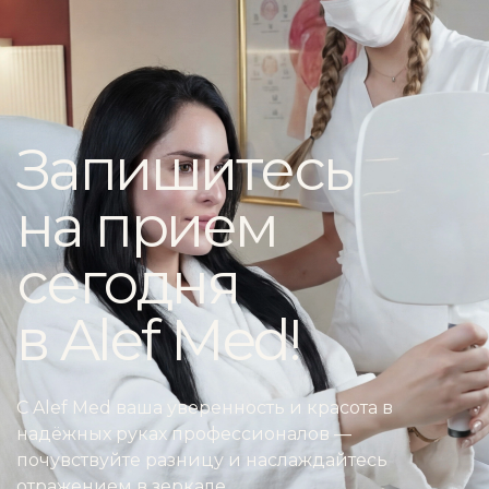
Запишитесь
на прием
сегодня
в Alef Med!
С Alef Med ваша уверенность и красота в
надёжных руках профессионалов —
почувствуйте разницу и наслаждайтесь
отражением в зеркале