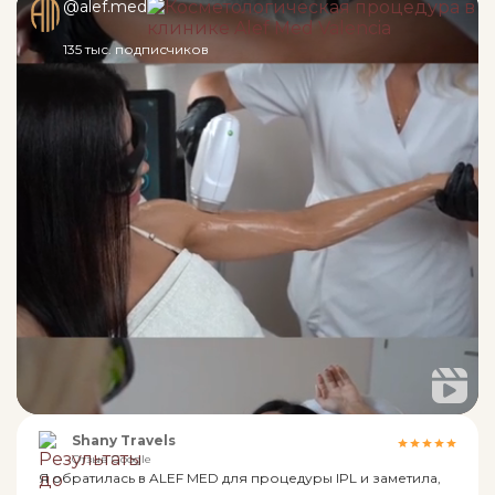
@alef.med
135 тыс. подписчиков
Shany Travels
Отзыв Google
Я обратилась в ALEF MED для процедуры IPL и заметила,